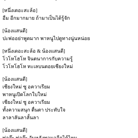
[หนึ่งเดอะสะล้อ]
อืม อีกมากมาย ถ้ามาเป็นได้รู้จัก
[น้องแสนดี]
ปะพ่ออย่าพูดมาก พาหนูไปดูทางนู่นหน่อย
[หนึ่งเดอะสะล้อ & น้องแสนดี]
โวโหโฮโห จินตนาการกับความรู้
โวโหโฮโห ทะเลบนดอยเชียงใหม่
[น้องแสนดี]
เชียงใหม่ ซู อควาเรียม
พาหนูเปิดโลกใบใหม่
เชียงใหม่ ซู อควาเรียม
ทั้งความสนุก ตื่นตา ประทับใจ
ลาลาลันลาลั้นลา
[น้องแสนดี]
พ่อจ๊ะ พ่อจ๊ะ วันหลังพามาอีกได้ไหม