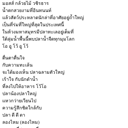
มอสส์ กล้วยไม้ วชิรธาร
น้ำตกสวยงามที่อินทนนท์
แล้วสัตว์ประหลาดนักล่าที่อาศัยอยู่ถ้ำใหญ่
เป็นที่ร่มที่ใหญ่ที่สุดในประเทศนี้
ในห้วงมหาสมุทรมีปลาทะเลอยู่เต็มที่
ใต้ลุ่มน้ำพื้นนี้พบปลาน้ำจืดทุกมุมโลก
โอ อู โว้ อู โว้
ตื่นตาตื่นใจ
กับความทะเล้น
จะได้มองเห็น ปลาฉลามตัวใหญ่
เร้าใจ กับนักดำน้ำ
ที่ลงไปให้อาหาร โว้โอ
ปลาน้องปลาใหญ่
แหวกว่ายเวียนไป
ความรู้สึกชิดใกล้กับ
ปลา ดี ดี ดา
ลองไหม (ลองไหม)