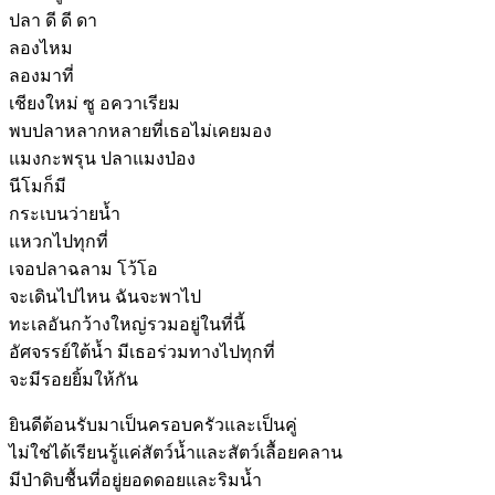
ปลา ดี ดี ดา
ลองไหม
ลองมาที่
เชียงใหม่ ซู อควาเรียม
พบปลาหลากหลายที่เธอไม่เคยมอง
แมงกะพรุน ปลาแมงป่อง
นีโมก็มี
กระเบนว่ายน้ำ
แหวกไปทุกที่
เจอปลาฉลาม โว้โอ
จะเดินไปไหน ฉันจะพาไป
ทะเลอันกว้างใหญ่รวมอยู่ในที่นี้
อัศจรรย์ใต้น้ำ มีเธอร่วมทางไปทุกที่
จะมีรอยยิ้มให้กัน
ยินดีต้อนรับมาเป็นครอบครัวและเป็นคู่
ไม่ใช่ได้เรียนรู้แค่สัตว์น้ำและสัตว์เลื้อยคลาน
มีป่าดิบชื้นที่อยู่ยอดดอยและริมน้ำ