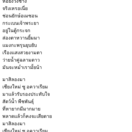
หอยงวงช้าง
จริงเหรอเนี่ย
ช่อนยักษ์อเมซอน
กระเบนเจ้าพระยา
อยู่ในตู้กระจก
ส่องตาหวานยิ้มมา
แมงกะพรุนยุบยับ
เรืองแสงสวยงามตา
ว่ายน้ำคู่ฉลามดาว
มันจะหม่ำเรามั้ยน้า
มาสิลองมา
เชียงใหม่ ซู อควาเรียม
มาแล้วรับรองประทับใจ
สัตว์น้ำ พืชพันธุ์
ที่หายากมีมากมาย
พลาดแล้วก็คงจะเสียดาย
มาสิลองมา
เชียงใหม่ ซู อควาเรียม