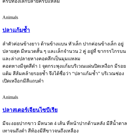
ครีบท้องเล็กปลายครีบแหลม
Animals
ปลาแก้มช้ำ
ลำตัวค่อนข้างยาว ด้านข้างแบน หัวเล็ก ปากค่อนข้างเล็ก อยู่
ปลายสุด มีหนวดสั้น ๆ และเล็กจำนวน 2 คู่ อยู่ที่ ขากรรไกรบน
และล่างปลายหางคอดลึกเป็นมุมแหลม
คอดหางมีจุดสีดำ 1 จุดกระพุงแก้มบริเวณแผ่นปิดเหงือก มีรอย
แต้ม สีส้มคล้ายรอยช้ำ จึงได้ชื่อว่า “ปลาแก้มช้ำ” บริเวณช่อง
เปิดเหงือกมีสีแถบดำ
Animals
ปลาสเตอร์เจียนไซบีเรีย
มีจะงอยปากขาว มีหนวด 4 เส้น ที่หน้าปากด้านหลัง มีสีน้ำตาล
เทาจนถึงดำ สีท้องมีสีขาวจนถึงเหลือง