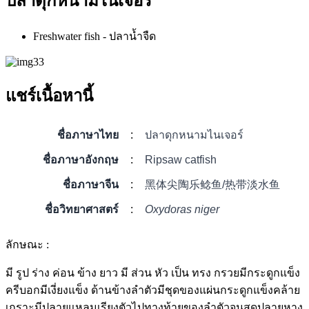
ปลาดุกหนามไนเจอร์
Freshwater fish - ปลาน้ำจืด
แชร์เนื้อหานี้
ชื่อภาษาไทย
:
ปลาดุกหนามไนเจอร์
ชื่อภาษาอังกฤษ
:
Ripsaw catfish
ชื่อภาษาจีน
:
黑体尖陶乐鲶鱼/热带淡水鱼
ชื่อวิทยาศาสตร์
:
Oxydoras niger
ลักษณะ :
มี รูป ร่าง ค่อน ข้าง ยาว มี ส่วน หัว เป็น ทรง กรวยมีกระดูกแข็ง
ครีบอกมีเงี่ยงแข็ง ด้านข้างลำตัวมีชุดของแผ่นกระดูกแข็งคล้าย
เกราะมีปลายแหลมเรียงตัวไปทางท้ายของลำตัวจนสุดปลายหาง