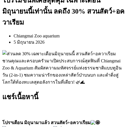
โปรโมชั่นพิเศษสุดคุ้ม เฉพาะเดือน
มิถุนายนนี้เท่านั้น ลดถึง 30% สวนสัตว์+อค
วาเรียม
Chiangmai Zoo aquarium
5 มิถุนายน 2026
ชวนคุณและครอบครัวมาเปิดประสบการณ์สุดฟินที่ Chiangmai
Zoo & Aquarium สัมผัสความมหัศจรรย์แห่งธรรมชาติแบบทูอิน
วัน (2-in-1) ชมความน่ารักของเหล่าสัตว์ป่าบนบก และดำดิ่งสู่
โลกใต้ท้องทะเลสุดอลังการในที่เดียว! 🌿🌊
แชร์เนื้อหานี้
โปรฯเดือน มิถุนามาแล้ว สวนสัตว์+อควาเรียม